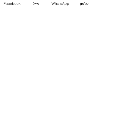
טלפון
WhatsApp
מייל
Facebook
משרד ראשי (חיפה)
שד' המגינים 53
(ת.ד. 2233) מיקוד
3303139
.
04-8556633
מייל
Mail@j-law.co.il