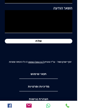
תושבי סביוני דניה עותרים:
"בנייה מסיבית בשכונה
השאר הודעה
כלואה ובסיכון תחבורתי
גבוה"
שלח
יוסף ישורון ושות' - עו"ד ונוטריון
www.j-law.co.il
© כל הזכויות שמורות
תנאי שימוש
מדיניות ופרטיות
הצהרת נגישות