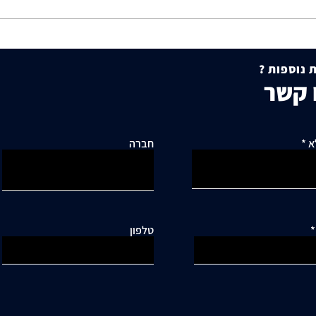
היתר בנייה אינו תחליף
המפקח
להסכמת שכנים. פסיקה
בניית
 נוספות ?
עקרונית של המפקחת על רישום
השכני
 קשר
מקרקעין בחיפה
א
חברה
טלפון