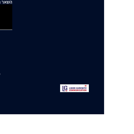
השאר ה
י