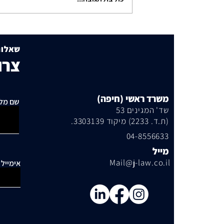
תושבי סביוני דניה עותרים:
"בנייה מסיבית בשכונה כלואה
שאלות
ובסיכון תחבורתי גבוה"
צרו
משרד ראשי (חיפה)
שם מל
שד' המגינים 53
(ת.ד. 2233) מיקוד 3303139.
04-8556633
מייל
Mail@j-law.co.il
אימייל