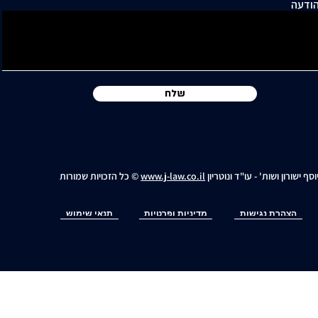
ודעה
שלח
וסף ישורון ושות' - עו"ד ונוטריון
www.j-law.co.il
© כל הזכויות שמורות
הצהרת נגישות
מדיניות ופרטיות
תנאי שימוש