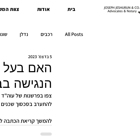
בית
אודות
צוות המש
All Posts
רכבים
נדלן
שונו
5 בדצמ׳ 2023
האם בעל ת
הנגישה בב
צפו בפרשנות של עוה"ד א
להתערב בסכסוך שכנים בנ
להמשך קריאת הכתבה לח