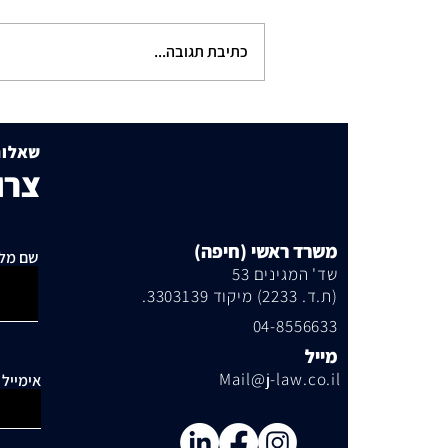
כתיבת תגובה...
תוכנית הבנייה שמסעירה את
שכונת היוקרה
שאלות
צרו
משרד ראשי (חיפה)
שם מל
שד' המגינים 53
(ת.ד. 2233) מיקוד 3303139.
04-8556633
מייל
Mail@j-law.co.il
אימייל