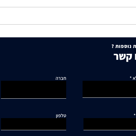
תושבי סביוני דניה עותרים:
היתר 
"בנייה מסיבית בשכונה כלואה
להסכמ
 נוספות ?
ובסיכון תחבורתי גבוה"
עקרונ
 קשר
מקרקע
א
חברה
טלפון