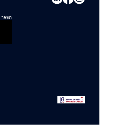
השאר ה
י