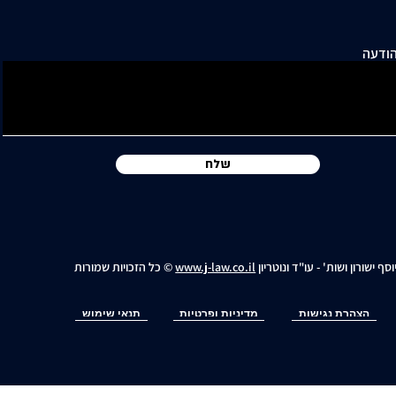
ודעה
שלח
וסף ישורון ושות' - עו"ד ונוטריון
www.j-law.co.il
© כל הזכויות שמורות
הצהרת נגישות
מדיניות ופרטיות
תנאי שימוש