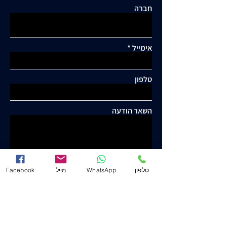
חברה
אימייל
טלפון
השאר הודעה
טלפון
WhatsApp
מייל
Facebook
שלח
יוסף ישורון ושות' - עו"ד ונוטריון
www.j-law.co.il
© כל הזכויות שמורות