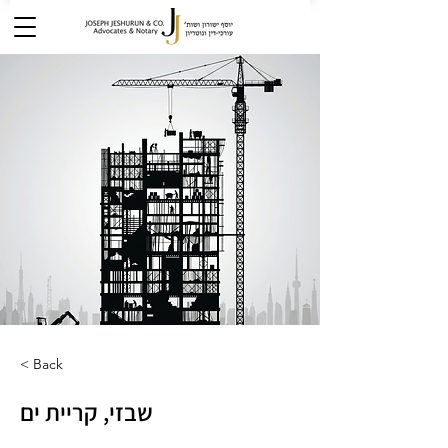
< Back
שבזי, קריית ים