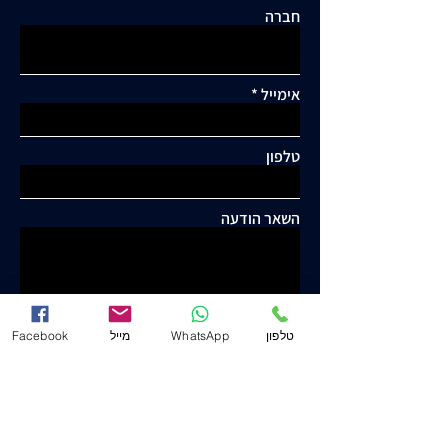
חברה
אימייל
טלפון
השאר הודעה
טלפון
WhatsApp
מייל
Facebook
שלח
יוסף ישורון ושות' - עו"ד ונוטריון
www.j-law.co.il
© כל הזכויות שמורות