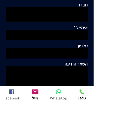
חברה
אימייל
טלפון
השאר הודעה
טלפון
WhatsApp
מייל
Facebook
שלח
יוסף ישורון ושות' - עו"ד ונוטריון
www.j-law.co.il
© כל הזכויות שמורות