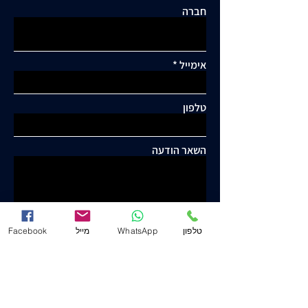
חברה
אימייל
טלפון
השאר הודעה
טלפון
WhatsApp
מייל
Facebook
שלח
יוסף ישורון ושות' - עו"ד ונוטריון
www.j-law.co.il
© כל הזכויות שמורות