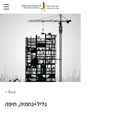
< Back
גליל+נחמיה, חיפה