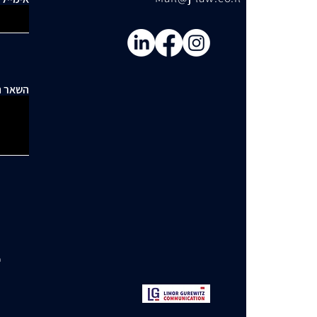
השאר ה
י