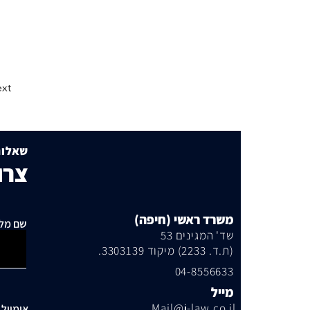
xt
שאלות
צרו
משרד ראשי (חיפה)
שם מל
שד' המגינים 53
(ת.ד. 2233) מיקוד 3303139.
04-8556633
מייל
Mail@j-law.co.il
אימייל