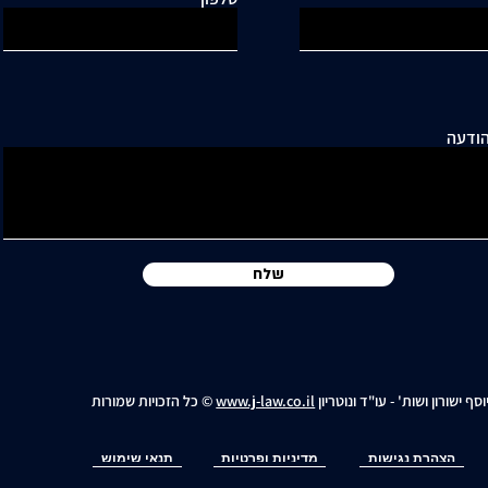
ודעה
שלח
וסף ישורון ושות' - עו"ד ונוטריון
www.j-law.co.il
© כל הזכויות שמורות
הצהרת נגישות
מדיניות ופרטיות
תנאי שימוש