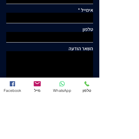
אימייל
טלפון
השאר הודעה
טלפון
WhatsApp
מייל
Facebook
שלח
יוסף ישורון ושות' - עו"ד ונוטריון
www.j-law.co.il
© כל הזכויות שמורות
תנאי שימוש