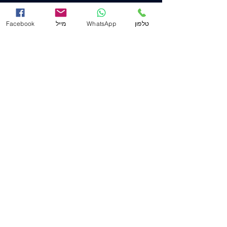
הצהרת נגישות
טלפון
WhatsApp
מייל
Facebook
משרד ראשי (חיפה)
שד' המגינים 53
(ת.ד. 2233) מיקוד
3303139
.
04-8556633
מייל
Mail@j-law.co.il