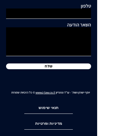
טלפון
כתיבת תגובה...
תושבי סביוני דניה עותרים:
"בנייה מסיבית בשכונה
השאר הודעה
כלואה ובסיכון תחבורתי
גבוה"
שלח
יוסף ישורון ושות' - עו"ד ונוטריון
www.j-law.co.il
© כל הזכויות שמורות
תנאי שימוש
מדיניות ופרטיות