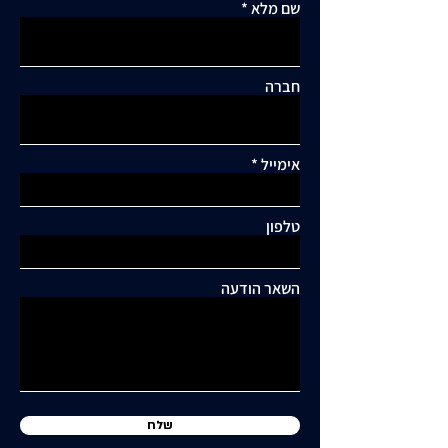
שם מלא
חברה
אימייל
תגובות
טלפון
כתיבת תגובה...
תושבי סביוני דניה עותרים:
"בנייה מסיבית בשכונה
השאר הודעה
כלואה ובסיכון תחבורתי
גבוה"
שלח