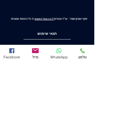
יוסף ישורון ושות' - עו"ד ונוטריון
www.j-law.co.il
© כל הזכויות שמורות
תנאי שימוש
מדיניות ופרטיות
טלפון
WhatsApp
מייל
Facebook
הצהרת נגישות
משרד ראשי (חיפה)
שד' המגינים 53
(ת.ד. 2233) מיקוד
3303139
.
04-8556633
מייל