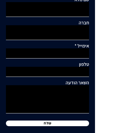
חברה
אימייל
תגובות
טלפון
כתיבת תגובה...
תושבי סביוני דניה עותרים:
"בנייה מסיבית בשכונה
השאר הודעה
כלואה ובסיכון תחבורתי
גבוה"
שלח