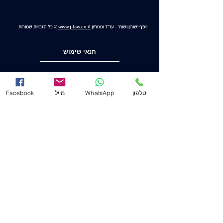
יוסף ישורון ושות' - עו"ד ונוטריון
www.j-law.co.il
© כל הזכויות שמורות
תנאי שימוש
מדיניות ופרטיות
טלפון
WhatsApp
מייל
Facebook
הצהרת נגישות
משרד ראשי (חיפה)
שד' המגינים 53
(ת.ד. 2233) מיקוד
3303139
.
04-8556633
מייל
Mail@j-law.co.il