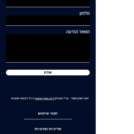
טלפון
כתיבת תגובה...
תושבי סביוני דניה עותרים:
"בנייה מסיבית בשכונה
השאר הודעה
כלואה ובסיכון תחבורתי
גבוה"
שלח
יוסף ישורון ושות' - עו"ד ונוטריון
www.j-law.co.il
© כל הזכויות שמורות
תנאי שימוש
מדיניות ופרטיות