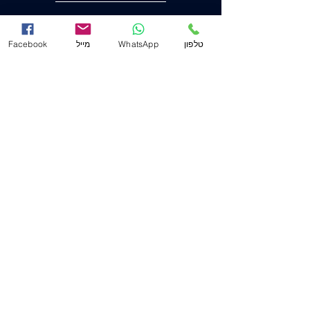
הצהרת נגישות
טלפון
WhatsApp
מייל
Facebook
משרד ראשי (חיפה)
שד' המגינים 53
(ת.ד. 2233) מיקוד
3303139
.
04-8556633
מייל
Mail@j-law.co.il