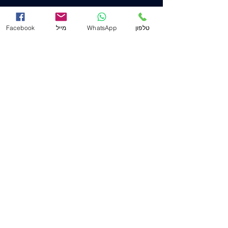
הצהרת נגישות
טלפון
WhatsApp
מייל
Facebook
משרד ראשי (חיפה)
שד' המגינים 53
(ת.ד. 2233) מיקוד
3303139
.
04-8556633
מייל
Mail@j-law.co.il