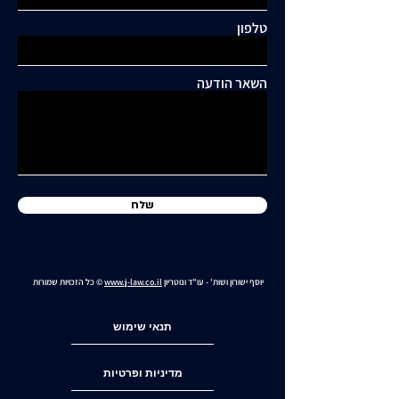
טלפון
כתיבת תגובה...
תושבי סביוני דניה עותרים:
"בנייה מסיבית בשכונה
השאר הודעה
כלואה ובסיכון תחבורתי
גבוה"
שלח
יוסף ישורון ושות' - עו"ד ונוטריון
www.j-law.co.il
© כל הזכויות שמורות
תנאי שימוש
מדיניות ופרטיות