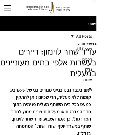
פוסט
All Posts
4 בפבר׳ 2020
All Posts
עו"ד שחר לוינזון: דיירים
רכבים
בעשרות אלפי בתים מעוניינים
נדלן
במעלית
שונות
"אם בעבר נבנו בנייני מגורים בני שלוש-ארבע 
מבוא
קומות ללא מעלית, הרי שכיום ניתן להתקין 
כמעט בכל בית משותף מעלית פנימית בתוך 
חדר המדרגות או מעלית חיצונית מחוץ לחדר 
המדרגות", כך אמר השבוע עו"ד שחר לוינזון, 
שותף במשרד יוסף ישורון ושות` המתמחה 
בנדל"ן.