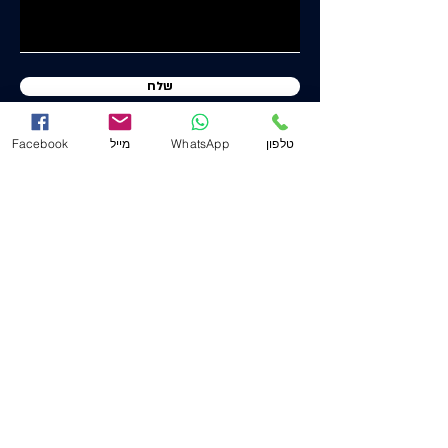
שלח
טלפון
WhatsApp
מייל
Facebook
יוסף ישורון ושות' - עו"ד ונוטריון
www.j-law.co.il
© כל הזכויות שמורות
תנאי שימוש
מדיניות ופרטיות
הצהרת נגישות
משרד ראשי (חיפה)
שד' המגינים 53