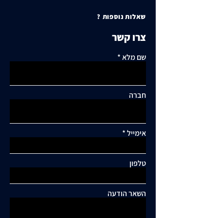
שאלות נוספות ?
צרו קשר
שם מלא
חברה
אימייל
תגובות
טלפון
כתיבת תגובה...
תושבי סביוני דניה עותרים:
"בנייה מסיבית בשכונה
השאר הודעה
כלואה ובסיכון תחבורתי
גבוה"