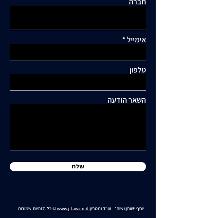
חברה
אימייל
תגובות
טלפון
כתיבת תגובה...
תושבי סביוני דניה עותרים:
"בנייה מסיבית בשכונה
השאר הודעה
כלואה ובסיכון תחבורתי
גבוה"
שלח
יוסף ישורון ושות' - עו"ד ונוטריון
www.j-law.co.il
© כל הזכויות שמורות