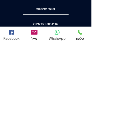
תנאי שימוש
מדיניות ופרטיות
הצהרת נגישות
טלפון
WhatsApp
מייל
Facebook
משרד ראשי (חיפה)
שד' המגינים 53
(ת.ד. 2233) מיקוד
3303139
.
04-8556633
מייל
Mail@j-law.co.il