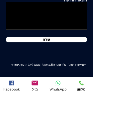
כלואה ובסיכון תחבורתי
גבוה"
שלח
יוסף ישורון ושות' - עו"ד ונוטריון
www.j-law.co.il
© כל הזכויות שמורות
תנאי שימוש
טלפון
WhatsApp
מייל
Facebook
מדיניות ופרטיות
הצהרת נגישות
משרד ראשי (חיפה)