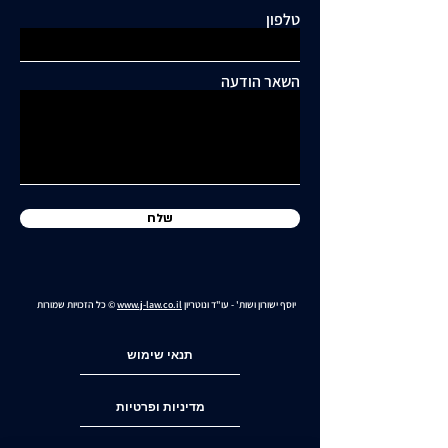
טלפון
כתיבת תגובה...
תושבי סביוני דניה עותרים:
"בנייה מסיבית בשכונה
השאר הודעה
כלואה ובסיכון תחבורתי
גבוה"
שלח
יוסף ישורון ושות' - עו"ד ונוטריון
www.j-law.co.il
© כל הזכויות שמורות
תנאי שימוש
מדיניות ופרטיות