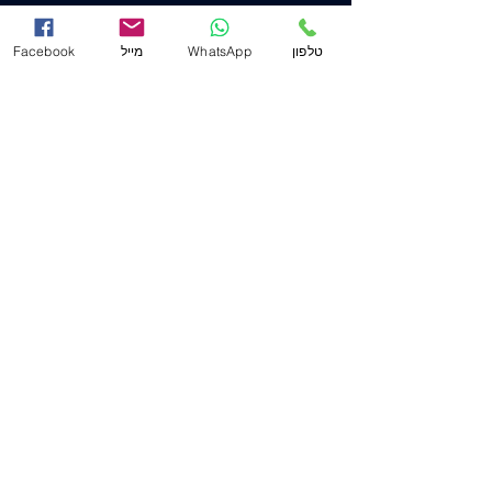
הצהרת נגישות
טלפון
WhatsApp
מייל
Facebook
משרד ראשי (חיפה)
שד' המגינים 53
(ת.ד. 2233) מיקוד
3303139
.
04-8556633
מייל
Mail@j-law.co.il