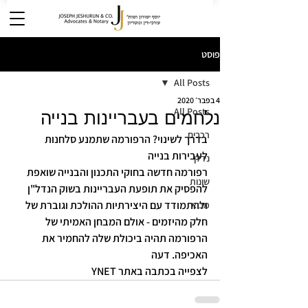
פוסט
All Posts
4 בפבר׳ 2020
All Posts
נלחמים בעבריינות בנייה
רכבים
בדרך לשינוי? הרפורמה שתמנע סלחנות 
לעבירות בנייה
נדלן
רפורמה חדשה בחוקי התכנון והבנייה שואפת 
שונות
להפסיק את תופעת העבריינות בשוק הנדל"ן 
ולהתמודד עם היצירתיות ההולכת וגוברת של 
מבוא
חלק מהיזמים - אולם המבחן האמיתי של 
הרפורמה תהיה ביכולת שלה להחמיר את 
האכיפה. דעה
לצפייה בכתבה באתר YNET