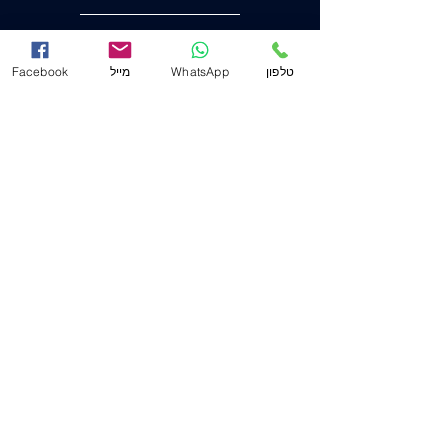
הצהרת נגישות
טלפון
WhatsApp
מייל
Facebook
משרד ראשי (חיפה)
שד' המגינים 53
(ת.ד. 2233) מיקוד
3303139
.
04-8556633
מייל
Mail@j-law.co.il