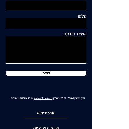
תגובות
טלפון
כתיבת תגובה...
תושבי סביוני דניה עותרים:
"בנייה מסיבית בשכונה
השאר הודעה
כלואה ובסיכון תחבורתי
גבוה"
שלח
יוסף ישורון ושות' - עו"ד ונוטריון
www.j-law.co.il
© כל הזכויות שמורות
תנאי שימוש
מדיניות ופרטיות