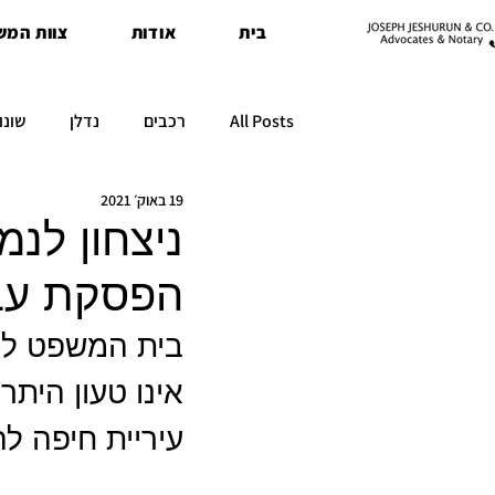
בית
אודות
צוות המש
All Posts
רכבים
נדלן
שונו
19 באוק׳ 2021
ניצחון לנ
הפסקת עבו
בית המשפט לענ
אינו טעון היתר
עיריית חיפה ל