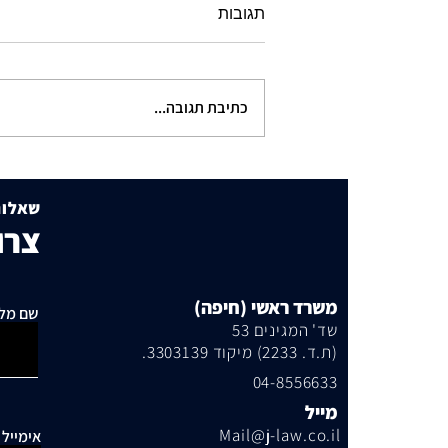
תגובות
כתיבת תגובה...
תוכנית הבנייה שמסעירה את
שכונת היוקרה
שאלות
צרו
משרד ראשי (חיפה)
שם מל
שד' המגינים 53
(ת.ד. 2233) מיקוד 3303139.
04-8556633
מייל
Mail@j-law.co.il
אימייל