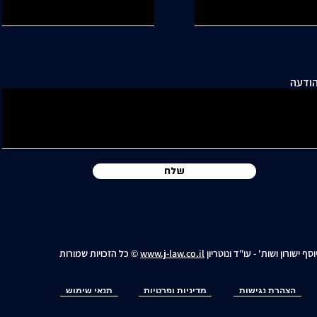
ודעה
שלח
וסף ישורון ושות' - עו"ד ונוטריון
www.j-law.co.il
© כל הזכויות שמורות
הצהרת נגישות
מדיניות ופרטיות
תנאי שימוש