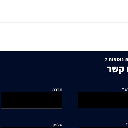
תושבי סביוני דניה עותרים:
היתר 
"בנייה מסיבית בשכונה כלואה
להסכמ
 נוספות ?
ובסיכון תחבורתי גבוה"
עקרונ
 קשר
מקרקע
א
חברה
טלפון