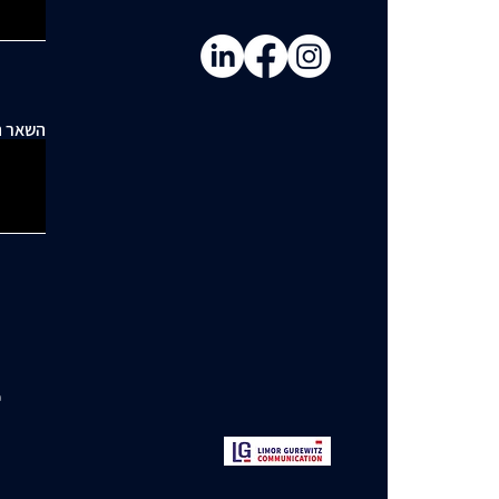
השאר ה
י