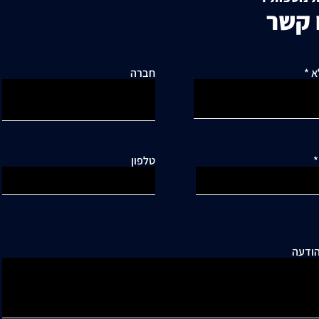
ובסיכון תחבורתי גבוה"
עקרונ
 קשר
מקרקע
א
חברה
טלפון
ודעה