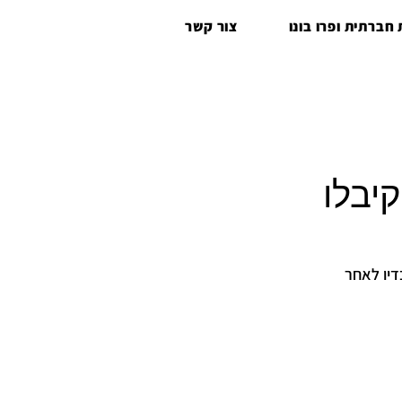
חברתית ופרו בונו
צור קשר
יבלו
ריו. המפעל הוותיק יציקת המפרץ ממפרץ חיפה פיטר את 40 עובדיו לאחר 