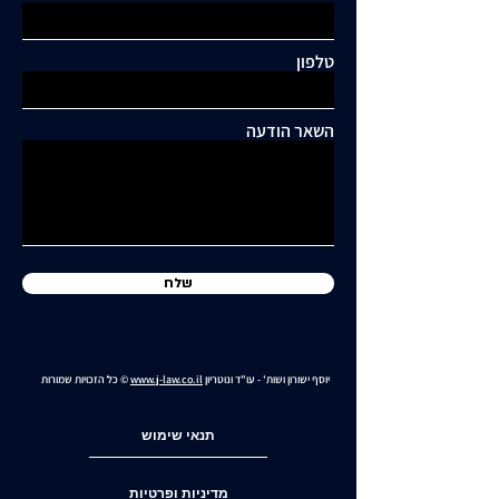
תגובות
טלפון
כתיבת תגובה...
תושבי סביוני דניה עותרים:
"בנייה מסיבית בשכונה
השאר הודעה
כלואה ובסיכון תחבורתי
גבוה"
שלח
יוסף ישורון ושות' - עו"ד ונוטריון
www.j-law.co.il
© כל הזכויות שמורות
תנאי שימוש
מדיניות ופרטיות