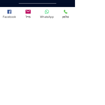
הצהרת נגישות
טלפון
WhatsApp
מייל
Facebook
משרד ראשי (חיפה)
שד' המגינים 53
(ת.ד. 2233) מיקוד
3303139
.
04-8556633
מייל
Mail@j-law.co.il