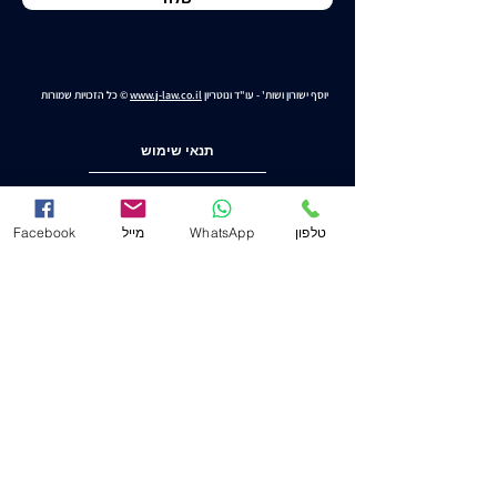
יוסף ישורון ושות' - עו"ד ונוטריון
www.j-law.co.il
© כל הזכויות שמורות
תנאי שימוש
מדיניות ופרטיות
טלפון
WhatsApp
מייל
Facebook
הצהרת נגישות
משרד ראשי (חיפה)
שד' המגינים 53
(ת.ד. 2233) מיקוד
3303139
.
04-8556633