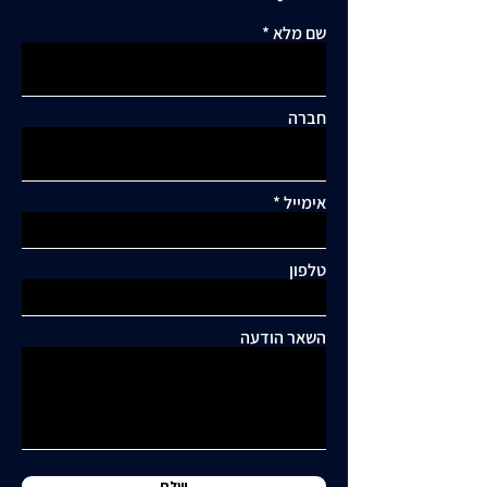
שם מלא
חברה
אימייל
תגובות
טלפון
כתיבת תגובה...
תושבי סביוני דניה עותרים:
"בנייה מסיבית בשכונה
השאר הודעה
כלואה ובסיכון תחבורתי
גבוה"
שלח