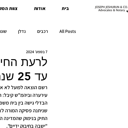
בית
אודות
צוות המש
All Posts
רכבים
נדלן
שונו
7 בספט׳ 2024
לרעת החיי
עד 25 שנה אחרי קביעת החוב
עירערה וביהמ"ש קיבל: הג
שניתנה פסיקה המורה לא
"ישבה בחיבוק ידיים".