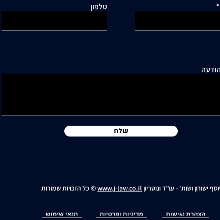
טלפון
ודעה
שלח
וסף ישורון ושות' - עו"ד ונוטריון
www.j-law.co.il
© כל הזכויות שמורות
הצהרת נגישות
מדיניות ופרטיות
תנאי שימוש