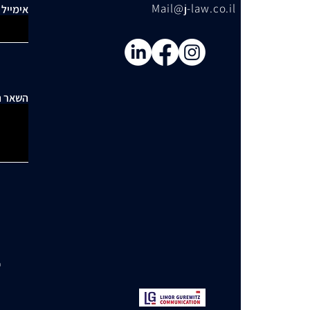
Mail@j-law.co.il
אימייל
השאר ה
י