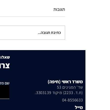
תגובות
כתיבת תגובה...
תוכנית הבנייה שמסעירה את
שכונת היוקרה
שאלות
צרו
משרד ראשי (חיפה)
שם מל
שד' המגינים 53
(ת.ד. 2233) מיקוד 3303139.
04-8556633
מייל