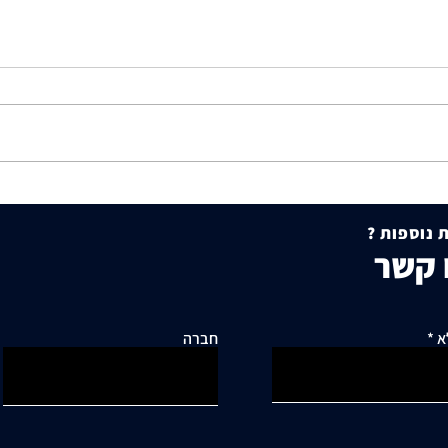
תושבי סביוני דניה עותרים:
היתר 
"בנייה מסיבית בשכונה כלואה
להסכמ
 נוספות ?
ובסיכון תחבורתי גבוה"
עקרונ
 קשר
מקרקע
א
חברה