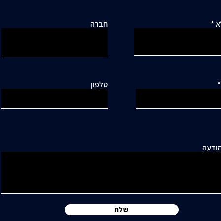
א
חברה
טלפון
ודעה
שלח