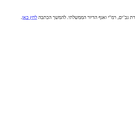
 חברת גב־ים, רמ"י ואגף הדיור הממשלתי. להמשך הכתבה
לחץ כאן
.