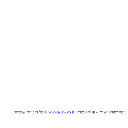
צרו קשר
יוסף ישורון ושות' - עו"ד ונוטריון
www.j-law.co.il
© כל הזכויות שמורות