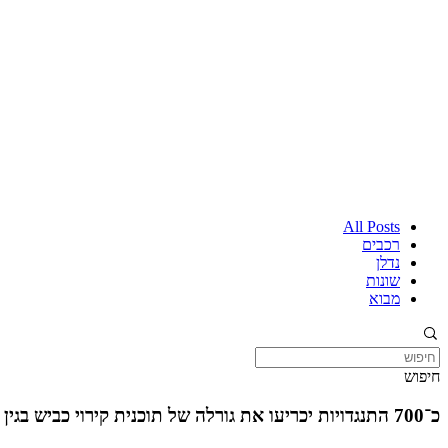
All Posts
רכבים
נדלן
שונות
מבוא
חיפוש
כ־700 התנגדויות יכריעו את גורלה של תוכנית קירוי כביש בגין בירושלים