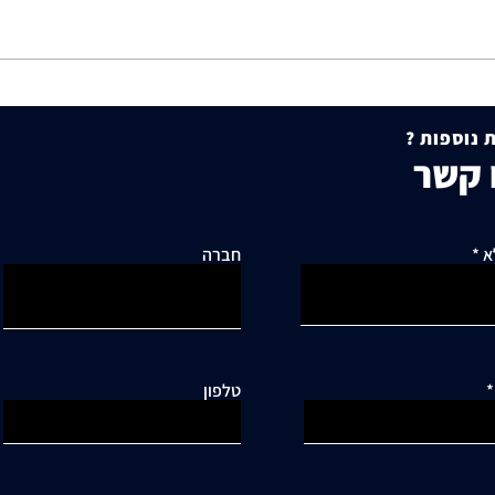
תושבי סביוני דניה עותרים:
היתר 
"בנייה מסיבית בשכונה כלואה
להסכמ
 נוספות ?
ובסיכון תחבורתי גבוה"
עקרונ
 קשר
מקרקע
א
חברה
טלפון