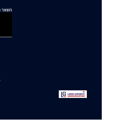
השאר ה
י