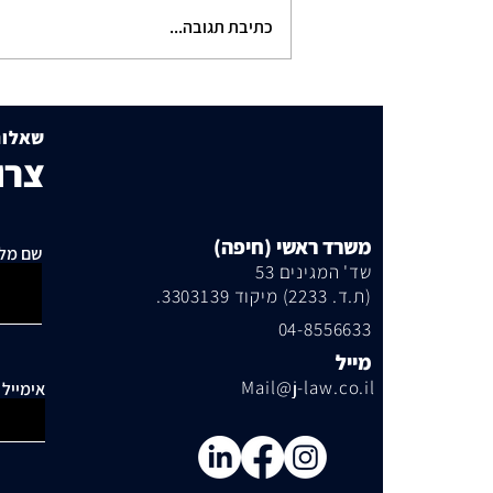
כתיבת תגובה...
תוכנית הבנייה שמסעירה את
שכונת היוקרה
שאלות
צרו
משרד ראשי (חיפה)
שם מל
שד' המגינים 53
(ת.ד. 2233) מיקוד 3303139.
04-8556633
מייל
Mail@j-law.co.il
אימייל