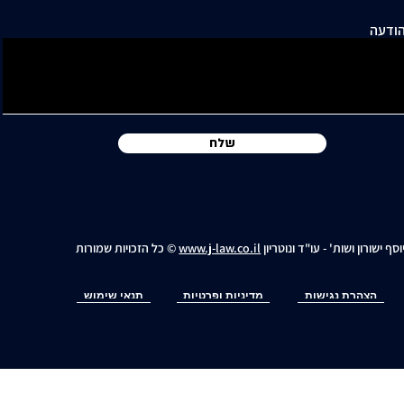
ודעה
שלח
וסף ישורון ושות' - עו"ד ונוטריון
www.j-law.co.il
© כל הזכויות שמורות
הצהרת נגישות
מדיניות ופרטיות
תנאי שימוש