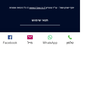
יוסף ישורון ושות' - עו"ד ונוטריון
www.j-law.co.il
© כל הזכויות שמורות
תנאי שימוש
מדיניות ופרטיות
טלפון
WhatsApp
מייל
Facebook
הצהרת נגישות
משרד ראשי (חיפה)
שד' המגינים 53
(ת.ד. 2233) מיקוד
3303139
.
04-8556633
מייל
Mail@j-law.co.il