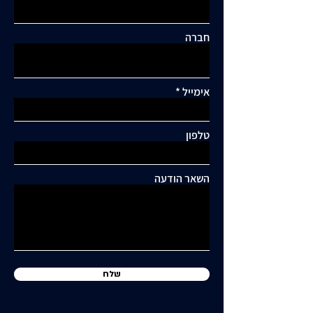
חברה
אימייל
תגובות
טלפון
כתיבת תגובה...
תושבי סביוני דניה עותרים:
"בנייה מסיבית בשכונה
השאר הודעה
כלואה ובסיכון תחבורתי
גבוה"
שלח