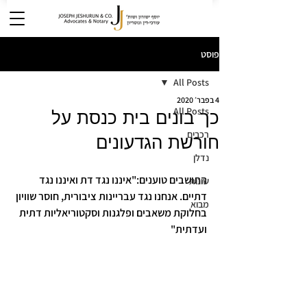
פוסט
All Posts
4 בפבר׳ 2020
All Posts
כך בונים בית כנסת על
רכבים
חורשת הגדעונים
נדלן
התושבים טוענים:"איננו נגד דת ואיננו נגד 
שונות
דתיים. אנחנו נגד עבריינות ציבורית, חוסר שוויון 
מבוא
בחלוקת משאבים ופלגנות וסקטוריאליות דתית 
ועדתית"