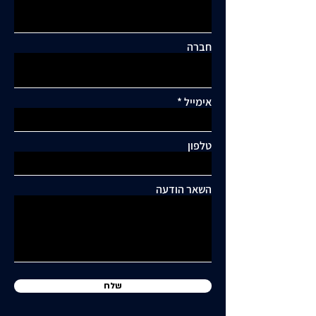
חברה
אימייל
תגובות
טלפון
כתיבת תגובה...
תושבי סביוני דניה עותרים:
"בנייה מסיבית בשכונה
השאר הודעה
כלואה ובסיכון תחבורתי
גבוה"
שלח