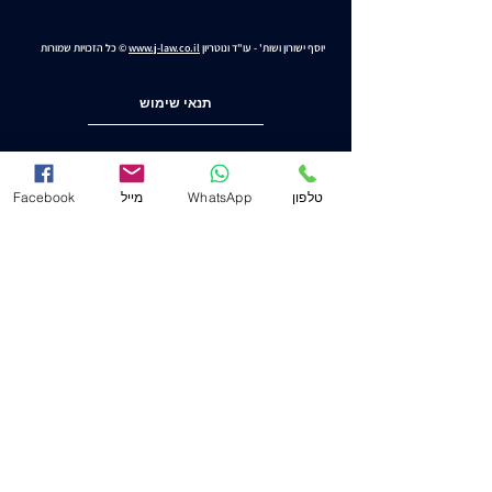
יוסף ישורון ושות' - עו"ד ונוטריון
www.j-law.co.il
© כל הזכויות שמורות
תנאי שימוש
מדיניות ופרטיות
טלפון
WhatsApp
מייל
Facebook
הצהרת נגישות
משרד ראשי (חיפה)
שד' המגינים 53
(ת.ד. 2233) מיקוד
3303139
.
04-8556633
מייל
Mail@j-law.co.il