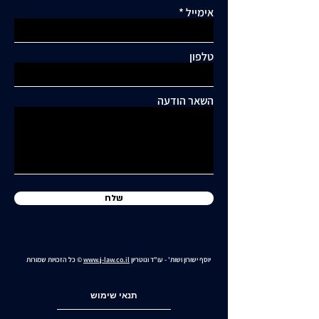
אימייל
תגובות
טלפון
כתיבת תגובה...
תושבי סביוני דניה עותרים:
"בנייה מסיבית בשכונה
השאר הודעה
כלואה ובסיכון תחבורתי
גבוה"
שלח
יוסף ישורון ושות' - עו"ד ונוטריון
www.j-law.co.il
© כל הזכויות שמורות
תנאי שימוש