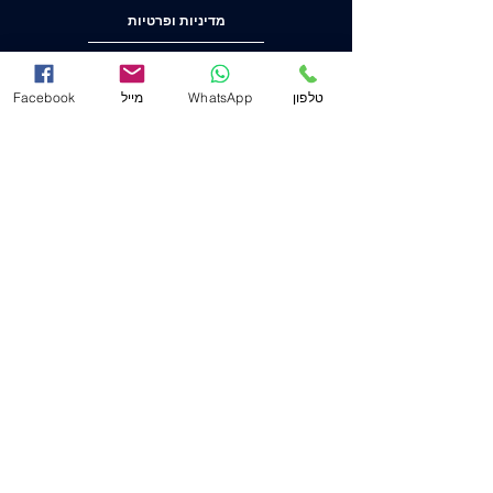
מדיניות ופרטיות
הצהרת נגישות
טלפון
WhatsApp
מייל
Facebook
משרד ראשי (חיפה)
שד' המגינים 53
(ת.ד. 2233) מיקוד
3303139
.
04-8556633
מייל
Mail@j-law.co.il