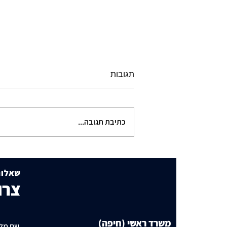
תגובות
כתיבת תגובה...
תושבי סביוני דניה עותרים:
"בנייה מסיבית בשכונה כלואה
שאלות
ובסיכון תחבורתי גבוה"
צרו
משרד ראשי (חיפה)
שם מל