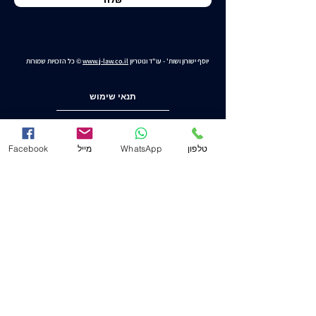
שלח
יוסף ישורון ושות' - עו"ד ונוטריון
www.j-law.co.il
© כל הזכויות שמורות
תנאי שימוש
מדיניות ופרטיות
טלפון
WhatsApp
מייל
Facebook
הצהרת נגישות
משרד ראשי (חיפה)
שד' המגינים 53
(ת.ד. 2233) מיקוד
3303139
.
04-8556633