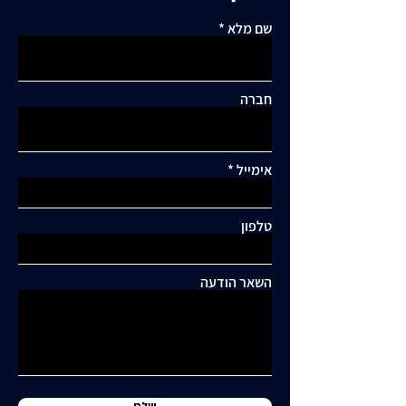
שם מלא
חברה
אימייל
תגובות
טלפון
כתיבת תגובה...
תושבי סביוני דניה עותרים:
"בנייה מסיבית בשכונה
השאר הודעה
כלואה ובסיכון תחבורתי
גבוה"