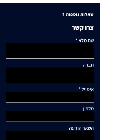
שאלות נוספות ?
צרו קשר
שם מלא
חברה
אימייל
תגובות
טלפון
כתיבת תגובה...
תושבי סביוני דניה עותרים:
"בנייה מסיבית בשכונה
השאר הודעה
כלואה ובסיכון תחבורתי
גבוה"