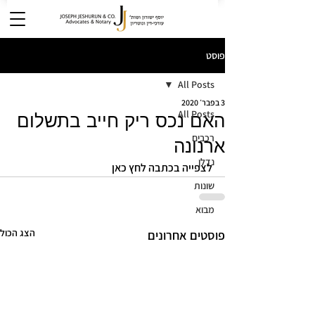
פוסט
All Posts
3 בפבר׳ 2020
All Posts
האם נכס ריק חייב בתשלום
רכבים
ארנונה
נדלן
לצפייה בכתבה לחץ כאן
שונות
מבוא
הצג הכול
פוסטים אחרונים