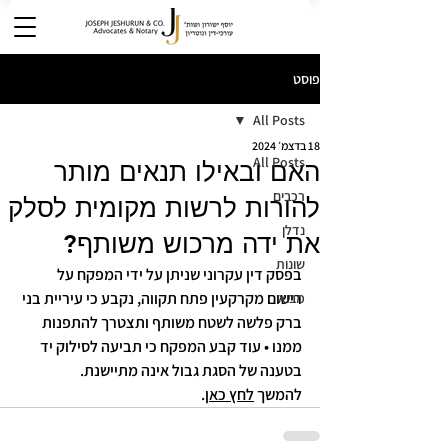
פוסט
All Posts
18 בדצמ׳ 2024
All Posts
האם ובאילו תנאים מותר
רכבים
להורות לרשות מקומית לסלק
נדלן
את ידה מרכוש משותף?
שונות
בפסק דין עקרוני שניתן על ידי המפקח על 
רישום מקרקעין פתח תקווה, נקבע כי עיריית בני 
מבוא
ברק פלשה לשטח משותף ותצטרך להתפנות 
ממנו • עוד קבע המפקח כי תביעה לסילוק יד 
בטענה של הסגת גבול אינה מתיישנת.
להמשך 
לחץ כאן
.