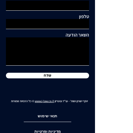
תגובות
טלפון
כתיבת תגובה...
תושבי סביוני דניה עותרים:
"בנייה מסיבית בשכונה
השאר הודעה
כלואה ובסיכון תחבורתי
גבוה"
שלח
יוסף ישורון ושות' - עו"ד ונוטריון
www.j-law.co.il
© כל הזכויות שמורות
תנאי שימוש
מדיניות ופרטיות