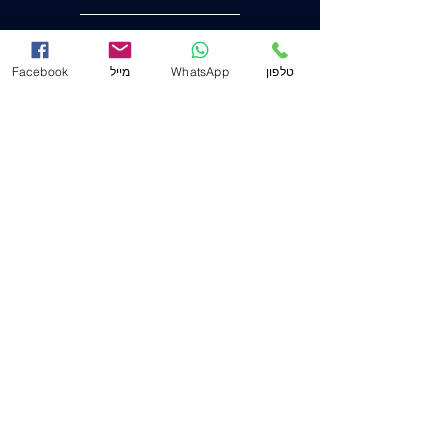
הצהרת נגישות
טלפון
WhatsApp
מייל
Facebook
משרד ראשי (חיפה)
שד' המגינים 53
(ת.ד. 2233) מיקוד
3303139
.
04-8556633
מייל
Mail@j-law.co.il