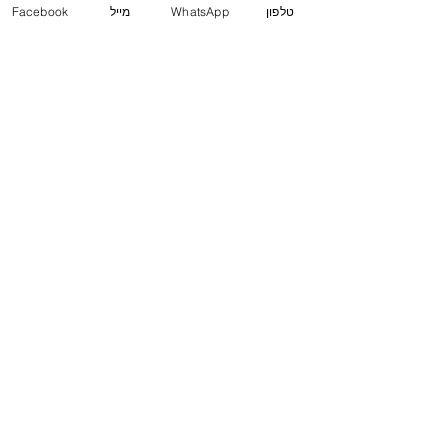
טלפון
WhatsApp
מייל
Facebook
משרד ראשי (חיפה)
שד' המגינים 53
(ת.ד. 2233) מיקוד
3303139
.
04-8556633
מייל
Mail@j-law.co.il