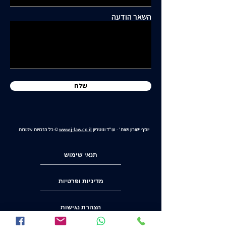
תושבי סביוני דניה עותרים:
"בנייה מסיבית בשכונה
השאר הודעה
כלואה ובסיכון תחבורתי
גבוה"
שלח
יוסף ישורון ושות' - עו"ד ונוטריון
www.j-law.co.il
© כל הזכויות שמורות
תנאי שימוש
מדיניות ופרטיות
הצהרת נגישות