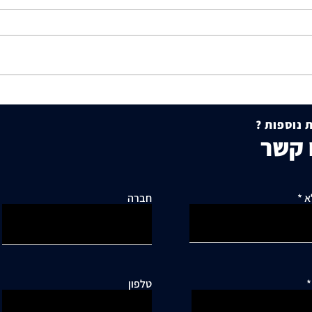
תושבי סביוני דניה עותרים:
היתר 
"בנייה מסיבית בשכונה כלואה
להסכמ
 נוספות ?
ובסיכון תחבורתי גבוה"
עקרונ
 קשר
מקרקע
א
חברה
טלפון