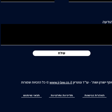
ודעה
שלח
וסף ישורון ושות' - עו"ד ונוטריון
www.j-law.co.il
© כל הזכויות שמורות
הצהרת נגישות
מדיניות ופרטיות
תנאי שימוש