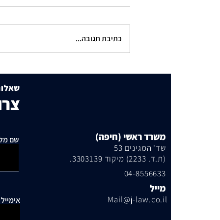
כתיבת תגובה...
תוכנית הבנייה שמסעירה את
שכונת היוקרה
שאלות
צרו
משרד ראשי (חיפה)
שם מל
שד' המגינים 53
(ת.ד. 2233) מיקוד 3303139.
04-8556633
מייל
Mail@j-law.co.il
אימייל