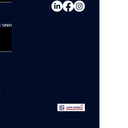
השאר ה
י