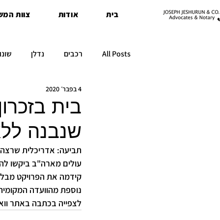
בית
אודות
צוות המש
All Posts
רכבים
נדלן
שונו
4 בפבר׳ 2020
בית בזכרון
שנבנה ללא
תביעה: אדריכלית שרצה ל
עולים מארה"ב ביקשו להק
קידמה את הפרויקט מבלי 
נוספת מהוועדה המקומית.
לצפייה בכתבה באתר ווא