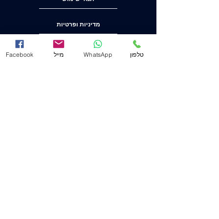
מדיניות ופרטיות
הצהרת נגישות
טלפון
WhatsApp
מייל
Facebook
משרד ראשי (חיפה)
שד' המגינים 53
(ת.ד. 2233) מיקוד
3303139
.
04-8556633
מייל
Mail@j-law.co.il