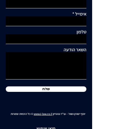
אימייל
תגובות
טלפון
כתיבת תגובה...
תושבי סביוני דניה עותרים:
"בנייה מסיבית בשכונה
השאר הודעה
כלואה ובסיכון תחבורתי
גבוה"
שלח
יוסף ישורון ושות' - עו"ד ונוטריון
www.j-law.co.il
© כל הזכויות שמורות
תנאי שימוש