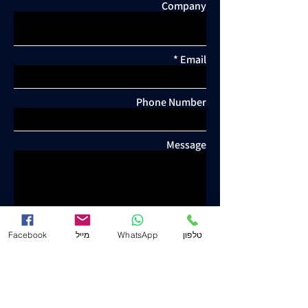
Company
Email
Phone Number
Message
טלפון
WhatsApp
מייל
Facebook
Send
Yosef Yeshuron & Co. - Attorney and Notary
www.j-law.co.il
©