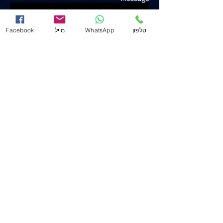
טלפון
WhatsApp
מייל
Facebook
Send
Yosef Yeshuron & Co. - Attorney and Notary
www.j-law.co.il
©
All rights reserved
terms of use
Policy and Privacy
Accessibility statement