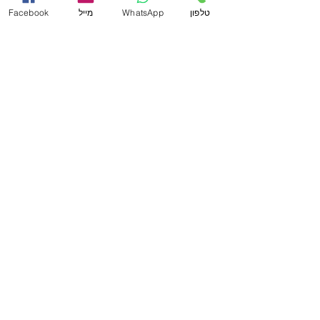
טלפון
WhatsApp
מייל
Facebook
Send
Yosef Yeshuron & Co. - Attorney and Notary
www.j-law.co.il
©
All rights reserved
terms of use
Policy and Privacy
Accessibility statement
Head Office (Haifa)
53 Hagignim Blvd