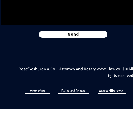
Send
Yosef Yeshuron & Co. - Attorney and Notary
www.j-law.co.il
© Al
rights reserve
terms of use
Policy and Privacy
Accessibility statement