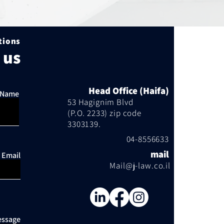
ions?
 us
Head Office (Haifa)
l Name
53 Hagignim Blvd
(P.O. 2233) zip code
3303139.
04-8556633
mail
Email
Mail@j-law.co.il
ssage