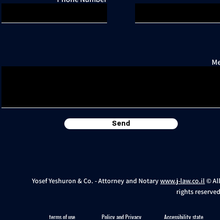
Me
Send
Yosef Yeshuron & Co. - Attorney and Notary
www.j-law.co.il
© Al
rights reserve
terms of use
Policy and Privacy
Accessibility statement