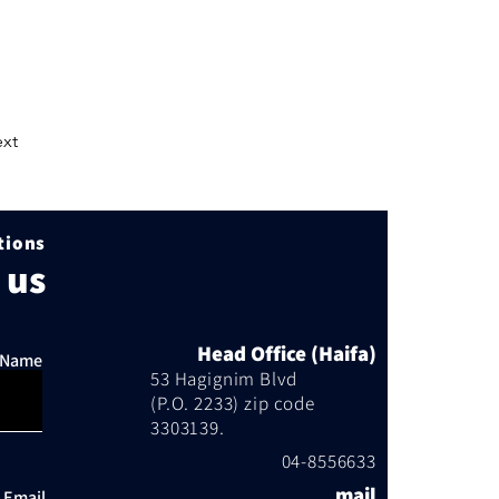
xt
ions?
 us
Head Office (Haifa)
l Name
53 Hagignim Blvd
(P.O. 2233) zip code
3303139.
04-8556633
mail
Email