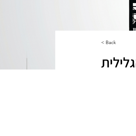
< Back
לילית