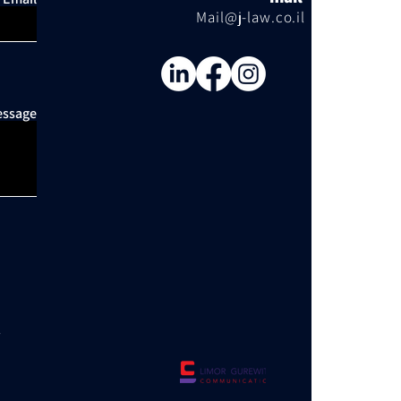
Mail@j-law.co.il
ssage
l
d