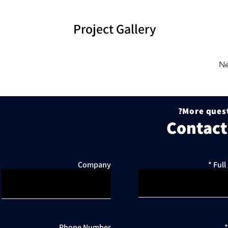
Project Gallery
Ne
More quest
Contact
Company
Ful
Phone Number