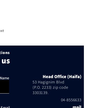
xt
ions?
 us
Head Office (Haifa)
l Name
53 Hagignim Blvd
(P.O. 2233) zip code
3303139.
04-8556633
mail
Email