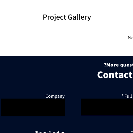
Project Gallery
Ne
More quest
Contact
Company
Ful
Phone Number