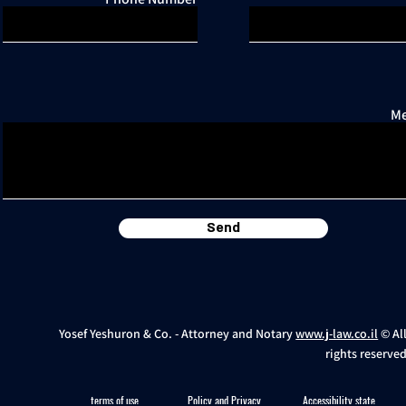
Me
Send
Yosef Yeshuron & Co. - Attorney and Notary
www.j-law.co.il
© Al
rights reserve
terms of use
Policy and Privacy
Accessibility statement