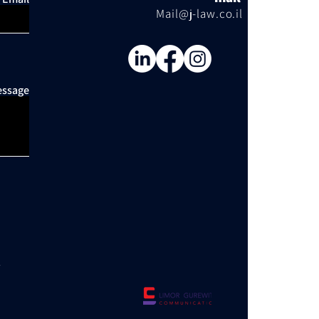
Mail@j-law.co.il
ssage
l
d