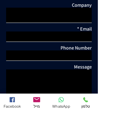
Company
Email
Phone Number
Message
Facebook
מייל
WhatsApp
טלפון
Send
Yosef Yeshuron & Co. - Attorney and Notary
www.j-law.co.il
©