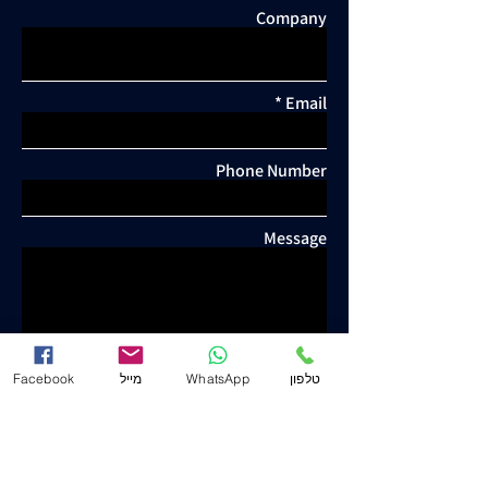
Company
Email
Phone Number
Message
Facebook
מייל
WhatsApp
טלפון
Send
Yosef Yeshuron & Co. - Attorney and Notary
www.j-law.co.il
©