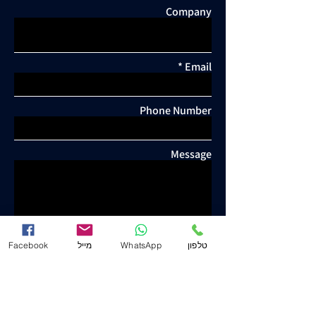
Company
Email
Phone Number
Message
Facebook
מייל
WhatsApp
טלפון
Send
Yosef Yeshuron & Co. - Attorney and Notary
www.j-law.co.il
©