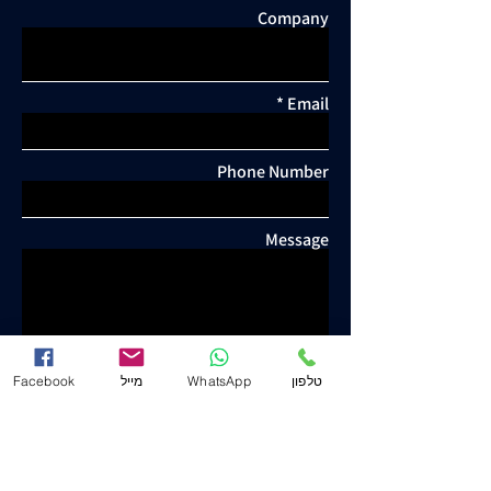
Company
Email
Phone Number
Message
Facebook
מייל
WhatsApp
טלפון
Send
Yosef Yeshuron & Co. - Attorney and Notary
www.j-law.co.il
©